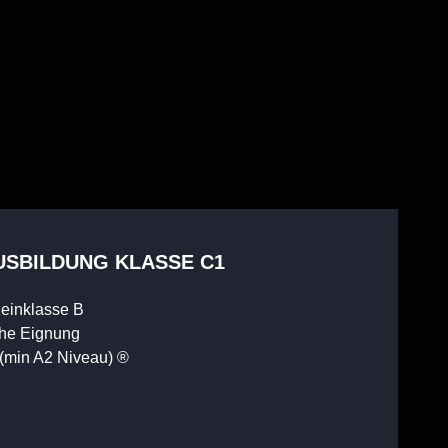
USBILDUNG KLASSE C1
heinklasse B
che Eignung
(min A2 Niveau) ®