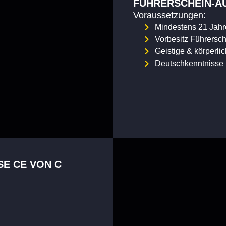
FÜHRERSCHEIN-A
Voraussetzungen:
Mindestens 21 Jahr
Vorbesitz Führersc
Geistige & körperli
Deutschkenntnisse 
E CE VON C