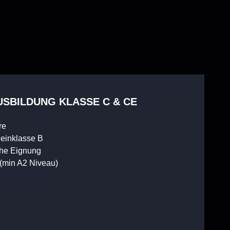
SBILDUNG KLASSE C & CE
re
heinklasse B
che Eignung
(min A2 Niveau)