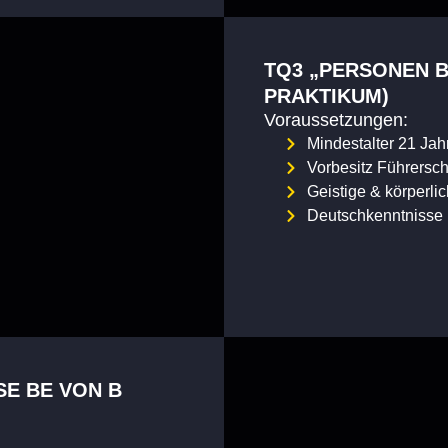
TQ3 „PERSONEN B
PRAKTIKUM)
Voraussetzungen:
Mindestalter 21 Jah
Vorbesitz Führersch
Geistige & körperli
Deutschkenntnisse 
E BE VON B